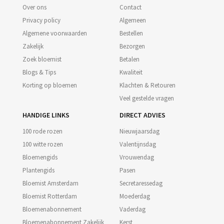
Over ons
Contact
Privacy policy
Algemeen
Algemene voorwaarden
Bestellen
Zakelijk
Bezorgen
Zoek bloemist
Betalen
Blogs & Tips
Kwaliteit
Korting op bloemen
Klachten & Retouren
Veel gestelde vragen
HANDIGE LINKS
DIRECT ADVIES
100 rode rozen
Nieuwjaarsdag
100 witte rozen
Valentijnsdag
Bloemengids
Vrouwendag
Plantengids
Pasen
Bloemist Amsterdam
Secretaressedag
Bloemist Rotterdam
Moederdag
Bloemenabonnement
Vaderdag
Bloemenabonnement Zakelijk
Kerst