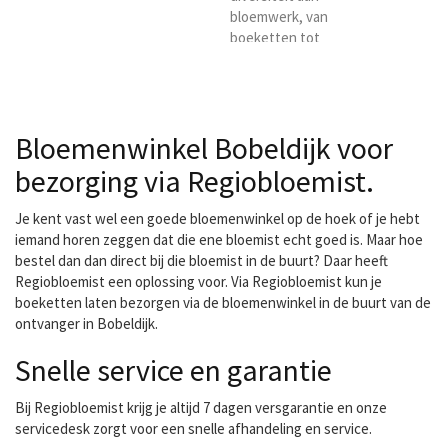
bloemwerk, van
boeketten tot
bruidsboeketten, van
tafelarrangementen tot
rouwarrangementen (met
en zonder attributen,
Bloemenwinkel Bobeldijk voor
zoals voetbalschoenen,
biljartkeu etc),
bezorging via Regiobloemist.
bloemarrangementen met
wijn, champagne of
Je kent vast wel een goede bloemenwinkel op de hoek of je hebt
andere attributen. Dit kan
iemand horen zeggen dat die ene bloemist echt goed is. Maar hoe
met echte bloemen als
bestel dan dan direct bij die bloemist in de buurt? Daar heeft
wel met zijden bloemen.
Regiobloemist een oplossing voor. Via Regiobloemist kun je
Wij zijn bloemsierkunst de
boeketten laten bezorgen via de bloemenwinkel in de buurt van de
Keizerskroon gevestigd
ontvanger in Bobeldijk.
Avenhorn...
Snelle service en garantie
Bij Regiobloemist krijg je altijd 7 dagen versgarantie en onze
servicedesk zorgt voor een snelle afhandeling en service.