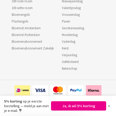
100 rode rozen
Nieuwjaarsdag
100 witte rozen
Valentijnsdag
Bloemengids
Vrouwendag
Plantengids
Pasen
Bloemist Amsterdam
Secretaressedag
Bloemist Rotterdam
Moederdag
Bloemenabonnement
Vaderdag
Bloemenabonnement Zakelijk
Kerst
Verjaardag
Gefeliciteerd
Beterschap
5% korting
op je eerste
×
bestelling — meld je aan met
Ja, ik wil 5% korting
©
2026
Regiobloemist.nl
je e-mail. 💐