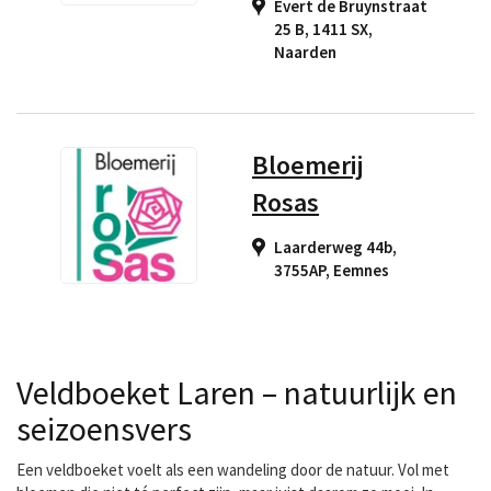
Evert de Bruynstraat
25 B, 1411 SX
,
Naarden
Bloemerij
Rosas
Laarderweg 44b,
3755AP
,
Eemnes
Veldboeket Laren – natuurlijk en
seizoensvers
Een veldboeket voelt als een wandeling door de natuur. Vol met