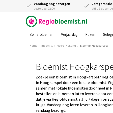
Vandaag nog bezorgen
Versgarantie
bestel voor 12:00
altijd 7 dagen v
Zomerbloemen
Verjaardag
Rozen
Geleg
Home
Bloemist
Noord-Holland
Bloemist Hoogkarspel
Bloemist Hoogkarspe
Zoek je een bloemist in Hoogkarspel? Regio
in Hoogkarspel door een lokale bloemist. Wij
samen met lokale bloemisten door heel in Ne
bestellen en bloemen laten leveren door een
dat je via Regiobloemist altijd 7 dagen vers
krijgt. Vandaag nog laten leveren in Hoogkars
vandaag bezorgd.