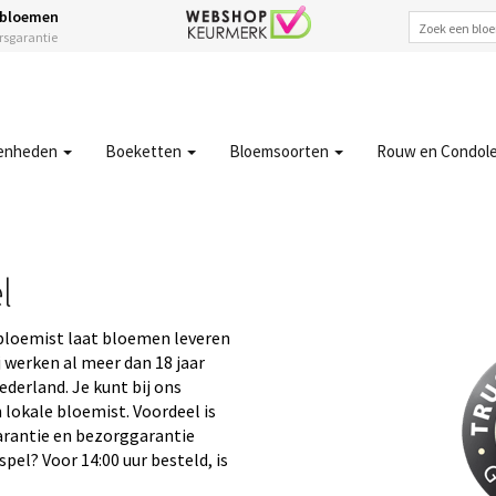
 bloemen
ersgarantie
enheden
Boeketten
Bloemsoorten
Rouw en Condol
l
bloemist laat bloemen leveren
 werken al meer dan 18 jaar
derland. Je kunt bij ons
 lokale bloemist. Voordeel is
garantie en bezorggarantie
pel? Voor 14:00 uur besteld, is