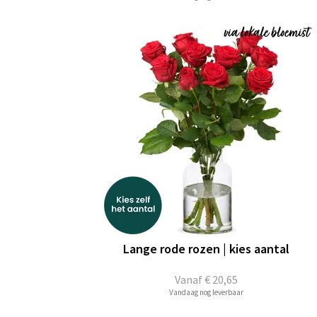
Lange rode rozen | kies aantal
Vanaf
€ 20,65
Vandaag nog leverbaar