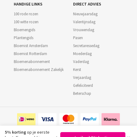
HANDIGE LINKS
DIRECT ADVIES
100 rode rozen
Nieuwjaarsdag
100 witte rozen
Valentijnsdag
Bloemengids
Vrouwendag
Plantengids
Pasen
Bloemist Amsterdam
Secretaressedag
Bloemist Rotterdam
Moederdag
Bloemenabonnement
Vaderdag
Bloemenabonnement Zakelijk
Kerst
Verjaardag
Gefeliciteerd
Beterschap
5% korting
op je eerste