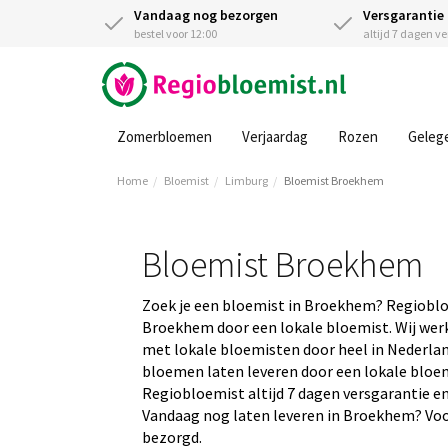
Vandaag nog bezorgen
Versgarantie
bestel voor 12:00
altijd 7 dagen v
Zomerbloemen
Verjaardag
Rozen
Geleg
Home
Bloemist
Limburg
Bloemist Broekhem
Bloemist Broekhem
Zoek je een bloemist in Broekhem? Regioblo
Broekhem door een lokale bloemist. Wij wer
met lokale bloemisten door heel in Nederland
bloemen laten leveren door een lokale bloemis
Regiobloemist altijd 7 dagen versgarantie en
Vandaag nog laten leveren in Broekhem? Voor
bezorgd.