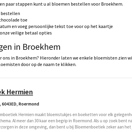
en paar stappen kunt u al bloemen bestellen voor Broekhem.
 bestellen
 chocolade toe
datum en voeg persoonlijke tekst toe voor op het kaartje
onze veilige betaal opties
rgen in Broekhem
r ons in Broekhem? Hieronder laten we enkele bloemisten zien wi
loemisten door op de naam te klikken.
ek Hermien
, 6043ED
,
Roermond
mboetiek Hermien maakt bloemstukjes en boeketten voor elk gelegenhe
ema. Al meer dan 30 kaar een begrip in Roermond. Als u op zoek bent na
ezorgen in deze omgeving, dan bent u bij Bloemenboetiek zeker aan het j