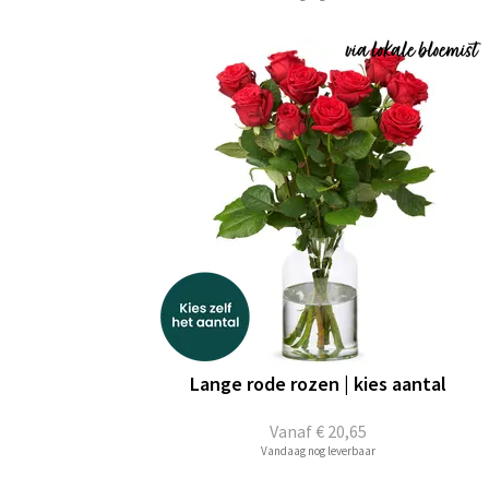
Lange rode rozen | kies aantal
Vanaf
€ 20,65
Vandaag nog leverbaar