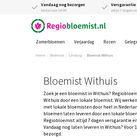
Vandaag nog bezorgen
Versgarantie
bestel voor 14:00
altijd 7 dagen v
Zomerbloemen
Verjaardag
Rozen
Geleg
Home
Bloemist
Limburg
Bloemist Withuis
Bloemist Withuis
Zoek je een bloemist in Withuis? Regiobloem
Withuis door een lokale bloemist. Wij werke
met lokale bloemisten door heel in Nederland
bloemen laten leveren door een lokale bloemis
Regiobloemist altijd 7 dagen versgarantie en
Vandaag nog laten leveren in Withuis? Voor 1
bezorgd.