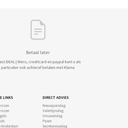
Betaal later
ast iDEAL | Wero, creditcard en paypal kunt u als
particulier ook achteraf betalen met Klarna
E LINKS
DIRECT ADVIES
 rozen
Nieuwjaarsdag
e rozen
Valentijnsdag
gids
Vrouwendag
ids
Pasen
t Amsterdam
Secretaressedag