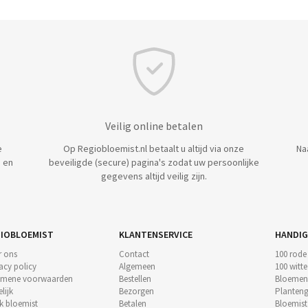
Veilig online betalen
e
Op Regiobloemist.nl betaalt u altijd via onze
Na
 en
beveiligde (secure) pagina's zodat uw persoonlijke
gegevens altijd veilig zijn.
IOBLOEMIST
KLANTENSERVICE
HANDIG
r ons
Contact
100 rode
acy policy
Algemeen
100 witt
emene voorwaarden
Bestellen
Bloemen
lijk
Bezorgen
Planteng
k bloemist
Betalen
Bloemis