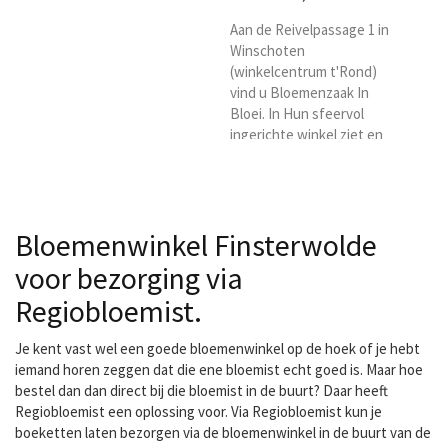
Aan de Reivelpassage 1 in
Winschoten
(winkelcentrum t'Rond)
vind u Bloemenzaak In
Bloei. In Hun sfeervol
ingerichte winkel ziet en
ruikt u een assortiment
van kleurrijke bloemen.
Rozen uit Equador, tulpen
uit Frankrijk en de
Bloemenwinkel Finsterwolde
mooiste
seizoensbloemen van dit
voor bezorging via
moment. Of het om een
Regiobloemist.
bloemetje gaat voor een
verjaardag, een
bruidsboeket of een
Je kent vast wel een goede bloemenwinkel op de hoek of je hebt
bloemstuk voor een
iemand horen zeggen dat die ene bloemist echt goed is. Maar hoe
overlijden een bloemstuk
bestel dan dan direct bij die bloemist in de buurt? Daar heeft
voor op de receptiebalie....
Regiobloemist een oplossing voor. Via Regiobloemist kun je
boeketten laten bezorgen via de bloemenwinkel in de buurt van de