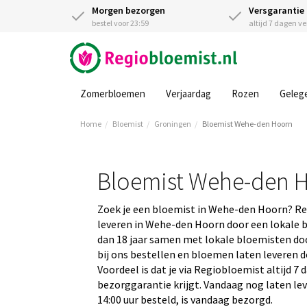
Morgen bezorgen
Versgarantie
bestel voor 23:59
altijd 7 dagen v
Zomerbloemen
Verjaardag
Rozen
Geleg
Home
Bloemist
Groningen
Bloemist Wehe-den Hoorn
Bloemist Wehe-den 
Zoek je een bloemist in Wehe-den Hoorn? R
leveren in Wehe-den Hoorn door een lokale b
dan 18 jaar samen met lokale bloemisten doo
bij ons bestellen en bloemen laten leveren d
Voordeel is dat je via Regiobloemist altijd 7
bezorggarantie krijgt. Vandaag nog laten l
14:00 uur besteld, is vandaag bezorgd.