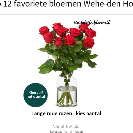
 12 favoriete bloemen Wehe-den H
Lange rode rozen | kies aantal
Vanaf
€ 20,65
Leverbaar vanaf morgen