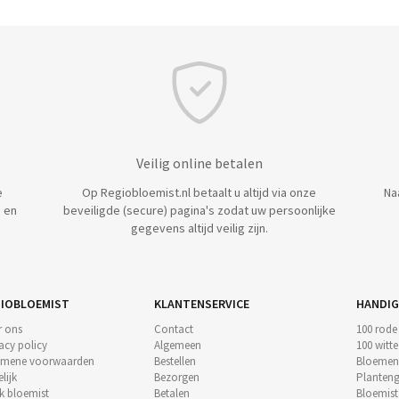
Veilig online betalen
e
Op Regiobloemist.nl betaalt u altijd via onze
Na
 en
beveiligde (secure) pagina's zodat uw persoonlijke
gegevens altijd veilig zijn.
IOBLOEMIST
KLANTENSERVICE
HANDIG
r ons
Contact
100 rode
acy policy
Algemeen
100 witt
emene voorwaarden
Bestellen
Bloemen
lijk
Bezorgen
Planteng
k bloemist
Betalen
Bloemis