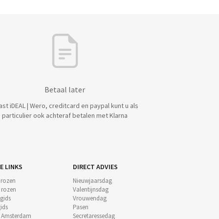
Betaal later
ast iDEAL | Wero, creditcard en paypal kunt u als
particulier ook achteraf betalen met Klarna
E LINKS
DIRECT ADVIES
 rozen
Nieuwjaarsdag
e rozen
Valentijnsdag
gids
Vrouwendag
ids
Pasen
t Amsterdam
Secretaressedag