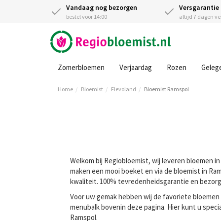
Vandaag nog bezorgen
Versgarantie
bestel voor 14:00
altijd 7 dagen v
Zomerbloemen
Verjaardag
Rozen
Geleg
Home
Bloemist
Flevoland
Bloemist Ramspol
Welkom bij Regiobloemist, wij leveren bloemen in 
maken een mooi boeket en via de bloemist in Rams
kwaliteit. 100% tevredenheidsgarantie en bezorg
Voor uw gemak hebben wij de favoriete bloemen va
menubalk bovenin deze pagina. Hier kunt u speci
Ramspol.