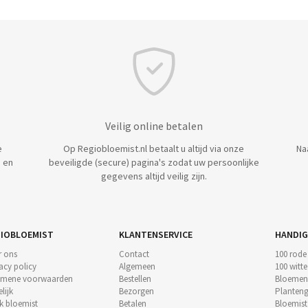
Veilig online betalen
e
Op Regiobloemist.nl betaalt u altijd via onze
Na
 en
beveiligde (secure) pagina's zodat uw persoonlijke
gegevens altijd veilig zijn.
IOBLOEMIST
KLANTENSERVICE
HANDIG
r ons
Contact
100 rode
acy policy
Algemeen
100 witt
emene voorwaarden
Bestellen
Bloemen
lijk
Bezorgen
Planteng
k bloemist
Betalen
Bloemis