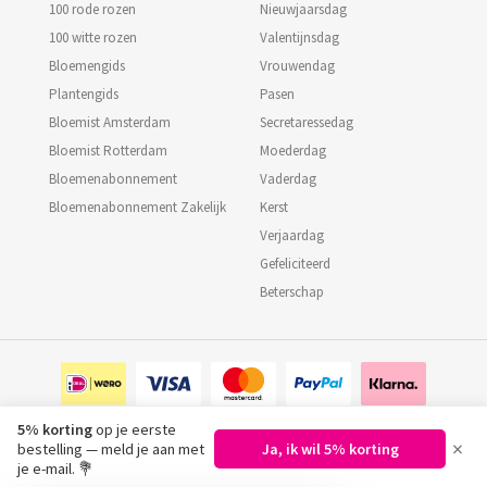
100 rode rozen
Nieuwjaarsdag
100 witte rozen
Valentijnsdag
Bloemengids
Vrouwendag
Plantengids
Pasen
Bloemist Amsterdam
Secretaressedag
Bloemist Rotterdam
Moederdag
Bloemenabonnement
Vaderdag
Bloemenabonnement Zakelijk
Kerst
Verjaardag
Gefeliciteerd
Beterschap
5% korting
op je eerste
×
bestelling — meld je aan met
Ja, ik wil 5% korting
©
2026
Regiobloemist.nl
je e-mail. 💐