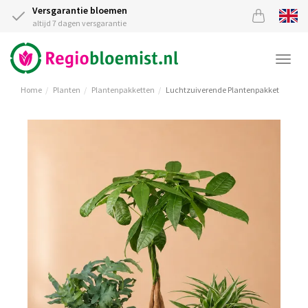
Versgarantie bloemen
altijd 7 dagen versgarantie
Togg
navi
Home
Planten
Plantenpakketten
Luchtzuiverende Plantenpakket