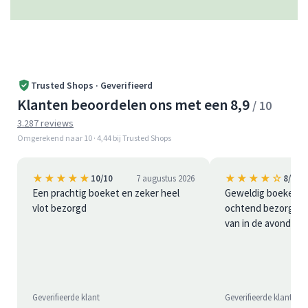
Trusted Shops · Geverifieerd
Klanten beoordelen ons met een 8,9
/ 10
3.287 reviews
Omgerekend naar 10 · 4,44 bij Trusted Shops
★★★★★
★★★★☆
10/10
7 augustus 2026
8/10
Een prachtig boeket en zeker heel
Geweldig boeket bl
vlot bezorgd
ochtend bezorgd is 
van in de avond
Geverifieerde klant
Geverifieerde klant