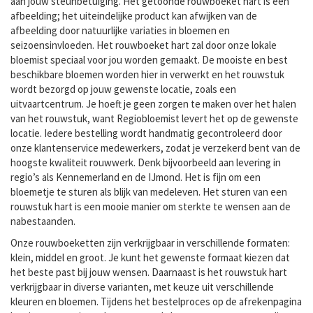
aan jouw steunbetuiging. Het getoonde rouwboeket hart is een
afbeelding; het uiteindelijke product kan afwijken van de
afbeelding door natuurlijke variaties in bloemen en
seizoensinvloeden. Het rouwboeket hart zal door onze lokale
bloemist speciaal voor jou worden gemaakt. De mooiste en best
beschikbare bloemen worden hier in verwerkt en het rouwstuk
wordt bezorgd op jouw gewenste locatie, zoals een
uitvaartcentrum. Je hoeft je geen zorgen te maken over het halen
van het rouwstuk, want Regiobloemist levert het op de gewenste
locatie. Iedere bestelling wordt handmatig gecontroleerd door
onze klantenservice medewerkers, zodat je verzekerd bent van de
hoogste kwaliteit rouwwerk. Denk bijvoorbeeld aan levering in
regio’s als Kennemerland en de IJmond. Het is fijn om een
bloemetje te sturen als blijk van medeleven. Het sturen van een
rouwstuk hart is een mooie manier om sterkte te wensen aan de
nabestaanden.
Onze rouwboeketten zijn verkrijgbaar in verschillende formaten:
klein, middel en groot. Je kunt het gewenste formaat kiezen dat
het beste past bij jouw wensen. Daarnaast is het rouwstuk hart
verkrijgbaar in diverse varianten, met keuze uit verschillende
kleuren en bloemen. Tijdens het bestelproces op de afrekenpagina