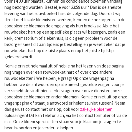
voor 14:00 uur plaatst, kunnen de condoleance bloemen vandaag
nog bezorgd worden. Bestel je voor 23:59 uur? Dan is de snelste
levering van het rouwboeket hart de volgende dag. Doordat wij
direct met lokale bloemisten werken, kennen de bezorgers van de
condoleance bloemen de omgeving als hun broekzak. Als je het
rouwboeket hart op een specifieke plaats wil bezorgen, zoals een
kerk, crematorium of ziekenhuis, is dit geen probleem voor de
bezorger! Geef dit aan tijdens je bestelling en je weet zeker dat je
rouwboeket hart op de juiste plaats en op het juiste tijdstip
geleverd wordt.
Kom je er niet helemaal uit of heb je na het lezen van deze pagina
nog vragen over een rouwboeket hart of over onze andere
rouwboeketten? We helpen je graag! Op onze vragenpagina
hebben we de antwoorden op alle meest gestelde vragen voor je
verzameld. Je vindt hier allerlei vragen over onze diensten, onze
condoleance bloemen en ander bloemen. Kom je er niet uit op onze
vragenpagina of staat je antwoord er helemaal niet tussen? Neem
dan gerust contact met ons op, ook voor
zakelijke bloemen
oplossingen! Dit kan telefonisch, via het contactformulier of via de
mail. Onze bloem specialisten staan voor je klaar om je vragen te
beantwoorden en je verder te helpen.