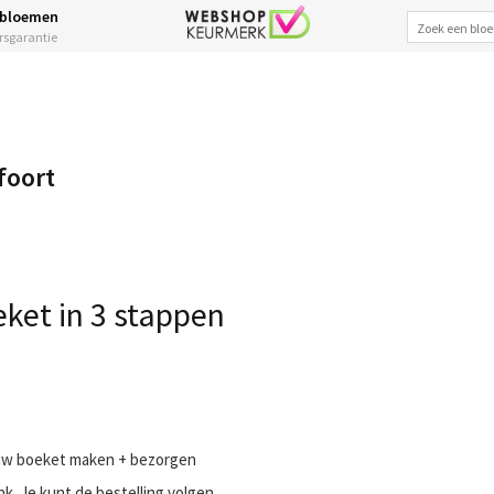
 bloemen
ersgarantie
foort
ket in 3 stappen
 uw boeket maken + bezorgen
nk. Je kunt de bestelling volgen.