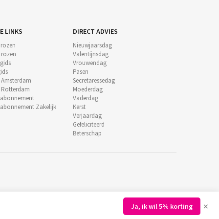
E LINKS
DIRECT ADVIES
 rozen
Nieuwjaarsdag
e rozen
Valentijnsdag
gids
Vrouwendag
ids
Pasen
t Amsterdam
Secretaressedag
t Rotterdam
Moederdag
nabonnement
Vaderdag
abonnement Zakelijk
Kerst
Verjaardag
Gefeliciteerd
Beterschap
×
Ja, ik wil 5% korting
©
2026
Regiobloemist.nl