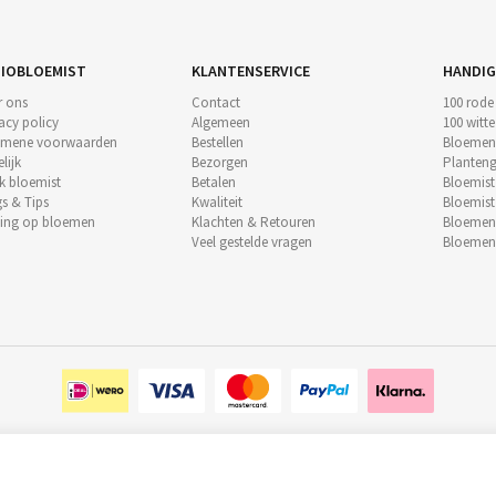
IOBLOEMIST
KLANTENSERVICE
HANDIG
r ons
Contact
100 rode
acy policy
Algemeen
100 witt
emene voorwaarden
Bestellen
Bloemen
lijk
Bezorgen
Planteng
k bloemist
Betalen
Bloemis
s & Tips
Kwaliteit
Bloemis
ting op bloemen
Klachten & Retouren
Bloeme
Veel gestelde vragen
Bloemen