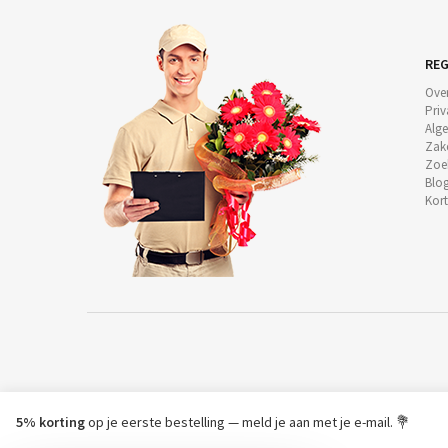
REG
Ove
Priv
Alg
Zake
Zoe
Blog
Kor
5% korting
op je eerste bestelling — meld je aan met je e-mail. 💐