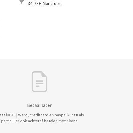
3417EH
Montfoort
0
0
0
0
0
Betaal later
ast iDEAL | Wero, creditcard en paypal kunt u als
particulier ook achteraf betalen met Klarna