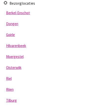
Bezorglocaties
Berkel-Enschot
Dongen
Goirle
Hilvarenbeek
Moergestel
Oisterwijk
Riel
Rijen
Tilburg