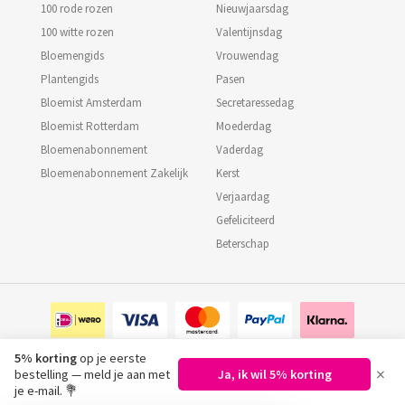
100 rode rozen
Nieuwjaarsdag
100 witte rozen
Valentijnsdag
Bloemengids
Vrouwendag
Plantengids
Pasen
Bloemist Amsterdam
Secretaressedag
Bloemist Rotterdam
Moederdag
Bloemenabonnement
Vaderdag
Bloemenabonnement Zakelijk
Kerst
Verjaardag
Gefeliciteerd
Beterschap
5% korting
op je eerste
×
bestelling — meld je aan met
Ja, ik wil 5% korting
©
2026
Regiobloemist.nl
je e-mail. 💐