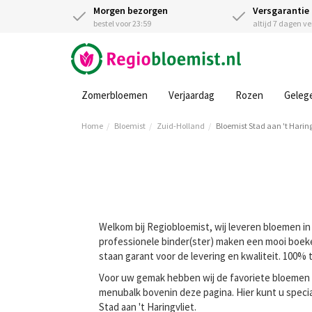
Morgen bezorgen
Versgarantie
bestel voor 23:59
altijd 7 dagen v
Zomerbloemen
Verjaardag
Rozen
Geleg
Home
Bloemist
Zuid-Holland
Bloemist Stad aan 't Haring
Welkom bij Regiobloemist, wij leveren bloemen in S
professionele binder(ster) maken een mooi boeket 
staan garant voor de levering en kwaliteit. 100%
Voor uw gemak hebben wij de favoriete bloemen va
menubalk bovenin deze pagina. Hier kunt u speci
Stad aan 't Haringvliet.