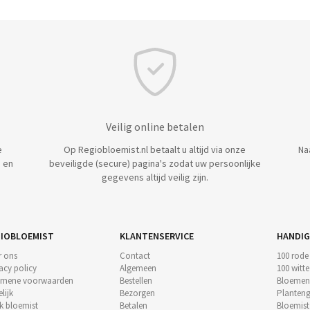
Veilig online betalen
e
Op Regiobloemist.nl betaalt u altijd via onze
Na
 en
beveiligde (secure) pagina's zodat uw persoonlijke
gegevens altijd veilig zijn.
IOBLOEMIST
KLANTENSERVICE
HANDIG
r ons
Contact
100 rode
acy policy
Algemeen
100 witt
emene voorwaarden
Bestellen
Bloemen
lijk
Bezorgen
Planteng
k bloemist
Betalen
Bloemis