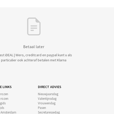
Betaal later
ast iDEAL | Wero, creditcard en paypal kunt u als
particulier ook achteraf betalen met Klarna
E LINKS
DIRECT ADVIES
 rozen
Nieuwjaarsdag
e rozen
Valentijnsdag
gids
Vrouwendag
ids
Pasen
t Amsterdam
Secretaressedag