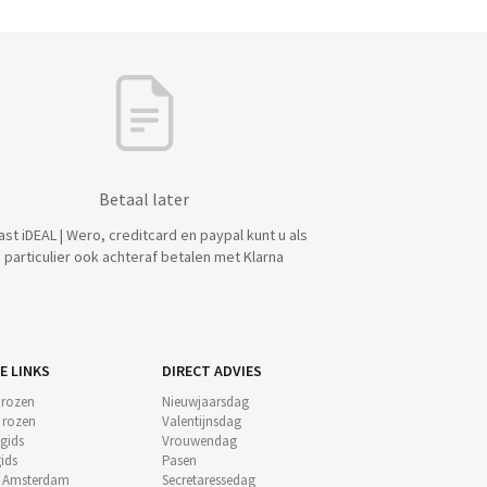
Betaal later
ast iDEAL | Wero, creditcard en paypal kunt u als
particulier ook achteraf betalen met Klarna
E LINKS
DIRECT ADVIES
 rozen
Nieuwjaarsdag
e rozen
Valentijnsdag
gids
Vrouwendag
ids
Pasen
t Amsterdam
Secretaressedag