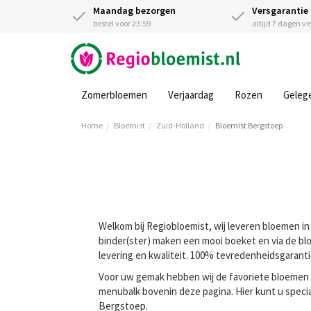
Maandag bezorgen
Versgarantie
bestel voor 23:59
altijd 7 dagen v
Zomerbloemen
Verjaardag
Rozen
Geleg
Home
Bloemist
Zuid-Holland
Bloemist Bergstoep
Welkom bij Regiobloemist, wij leveren bloemen in
binder(ster) maken een mooi boeket en via de blo
levering en kwaliteit. 100% tevredenheidsgarant
Voor uw gemak hebben wij de favoriete bloemen va
menubalk bovenin deze pagina. Hier kunt u speci
Bergstoep.