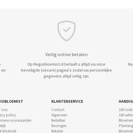
Veilig online betalen
e
Op Regiobloemist.nl betaalt u altijd via onze
Na
 en
beveiligde (secure) pagina's zodat uw persoonlijke
gegevens altijd veilig zijn.
IOBLOEMIST
KLANTENSERVICE
HANDIG
r ons
Contact
100 rode
acy policy
Algemeen
100 witt
emene voorwaarden
Bestellen
Bloemen
lijk
Bezorgen
Planteng
k bloemist
Betalen
Bloemis