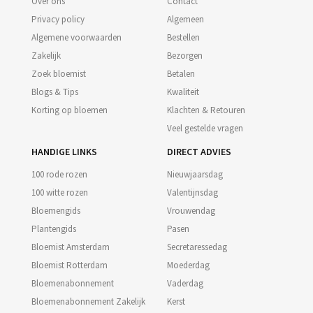
Over ons
Contact
Privacy policy
Algemeen
Algemene voorwaarden
Bestellen
Zakelijk
Bezorgen
Zoek bloemist
Betalen
Blogs & Tips
Kwaliteit
Korting op bloemen
Klachten & Retouren
Veel gestelde vragen
HANDIGE LINKS
DIRECT ADVIES
100 rode rozen
Nieuwjaarsdag
100 witte rozen
Valentijnsdag
Bloemengids
Vrouwendag
Plantengids
Pasen
Bloemist Amsterdam
Secretaressedag
Bloemist Rotterdam
Moederdag
Bloemenabonnement
Vaderdag
Bloemenabonnement Zakelijk
Kerst