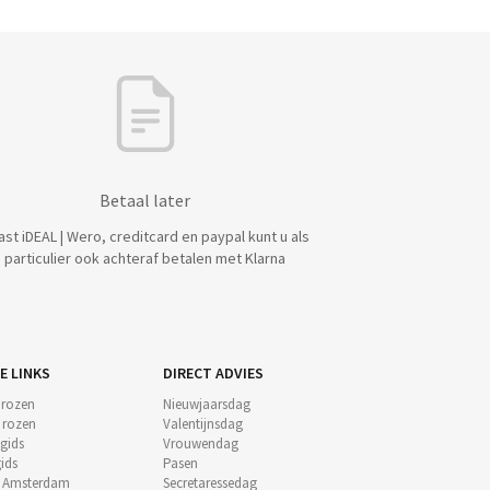
Betaal later
ast iDEAL | Wero, creditcard en paypal kunt u als
particulier ook achteraf betalen met Klarna
E LINKS
DIRECT ADVIES
 rozen
Nieuwjaarsdag
e rozen
Valentijnsdag
gids
Vrouwendag
ids
Pasen
t Amsterdam
Secretaressedag