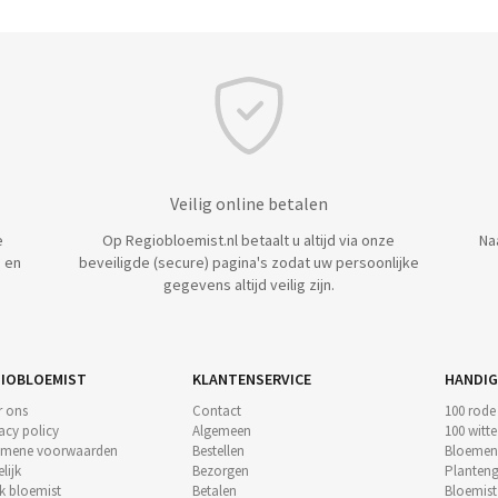
Veilig online betalen
e
Op Regiobloemist.nl betaalt u altijd via onze
Na
 en
beveiligde (secure) pagina's zodat uw persoonlijke
gegevens altijd veilig zijn.
IOBLOEMIST
KLANTENSERVICE
HANDIG
r ons
Contact
100 rode
acy policy
Algemeen
100 witt
emene voorwaarden
Bestellen
Bloemen
lijk
Bezorgen
Planteng
k bloemist
Betalen
Bloemis