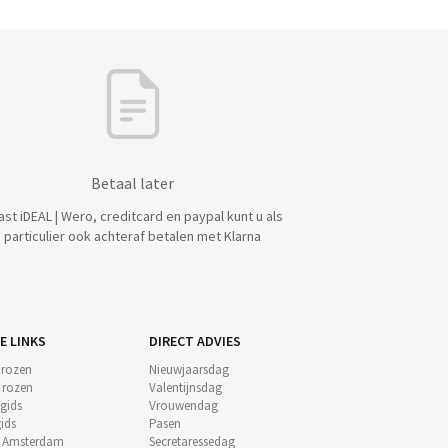
Betaal later
ast iDEAL | Wero, creditcard en paypal kunt u als
particulier ook achteraf betalen met Klarna
E LINKS
DIRECT ADVIES
 rozen
Nieuwjaarsdag
e rozen
Valentijnsdag
gids
Vrouwendag
ids
Pasen
t Amsterdam
Secretaressedag