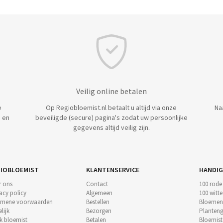
Veilig online betalen
e
Op Regiobloemist.nl betaalt u altijd via onze
Na
 en
beveiligde (secure) pagina's zodat uw persoonlijke
gegevens altijd veilig zijn.
IOBLOEMIST
KLANTENSERVICE
HANDIG
r ons
Contact
100 rode
acy policy
Algemeen
100 witt
emene voorwaarden
Bestellen
Bloemen
lijk
Bezorgen
Planteng
k bloemist
Betalen
Bloemis