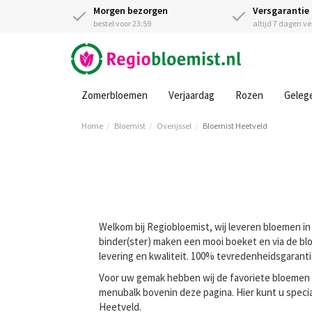
Morgen bezorgen
Versgarantie
bestel voor 23:59
altijd 7 dagen v
Zomerbloemen
Verjaardag
Rozen
Geleg
Home
Bloemist
Overijssel
Bloemist Heetveld
Welkom bij Regiobloemist, wij leveren bloemen in 
binder(ster) maken een mooi boeket en via de blo
levering en kwaliteit. 100% tevredenheidsgarant
Voor uw gemak hebben wij de favoriete bloemen va
menubalk bovenin deze pagina. Hier kunt u speci
Heetveld.