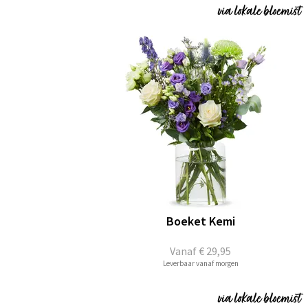
Boeket Kemi
Vanaf
€ 29,95
Leverbaar vanaf morgen