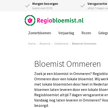
Morgen bezorgen
Versgarantie
bestel voor 23:59
altijd 7 dagen v
Zomerbloemen
Verjaardag
Rozen
Geleg
Home
Bloemist
Gelderland
Bloemist Ommeren
Bloemist Ommeren
Zoek je een bloemist in Ommeren? Regioblo
Ommeren door een lokale bloemist. Wij werk
met lokale bloemisten door heel in Nederland
bloemen laten leveren door een lokale bloemis
Regiobloemist altijd 7 dagen versgarantie en
Vandaag nog laten leveren in Ommeren? Voor 
bezorgd.