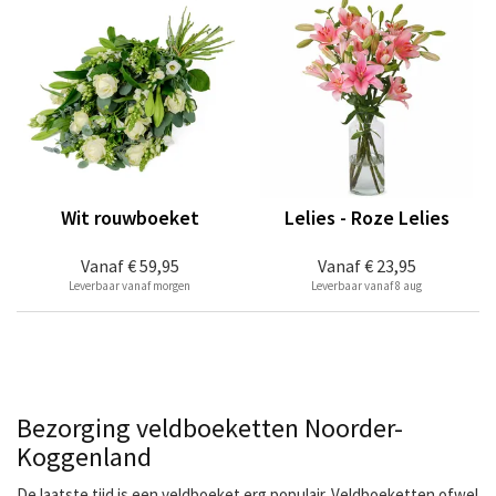
Wit rouwboeket
Lelies - Roze Lelies
Vanaf
€ 59,95
Vanaf
€ 23,95
Leverbaar vanaf morgen
Leverbaar vanaf 8 aug
Bezorging veldboeketten Noorder-
Koggenland
De laatste tijd is een veldboeket erg populair. Veldboeketten ofwel