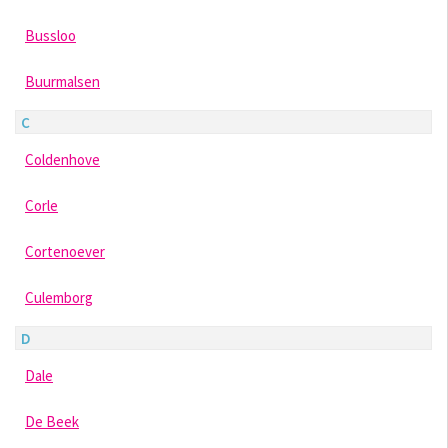
Bussloo
Buurmalsen
C
Coldenhove
Corle
Cortenoever
Culemborg
D
Dale
De Beek