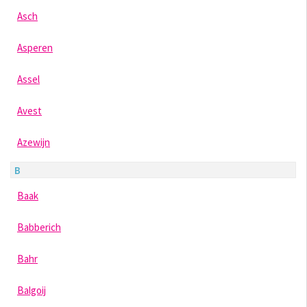
Asch
Asperen
Assel
Avest
Azewijn
B
Baak
Babberich
Bahr
Balgoij