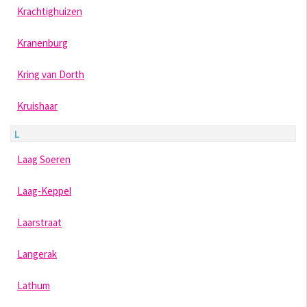
Krachtighuizen
Kranenburg
Kring van Dorth
Kruishaar
L
Laag Soeren
Laag-Keppel
Laarstraat
Langerak
Lathum