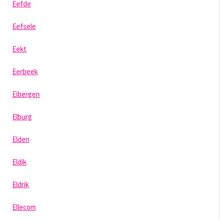
Eefde
Eefsele
Eekt
Eerbeek
Eibergen
Elburg
Elden
Eldik
Eldrik
Ellecom