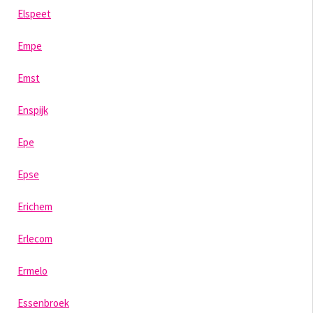
Elspeet
Empe
Emst
Enspijk
Epe
Epse
Erichem
Erlecom
Ermelo
Essenbroek