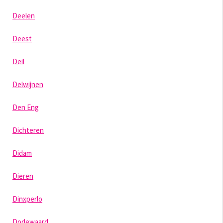
Deelen
Deest
Deil
Delwijnen
Den Eng
Dichteren
Didam
Dieren
Dinxperlo
Dodewaard