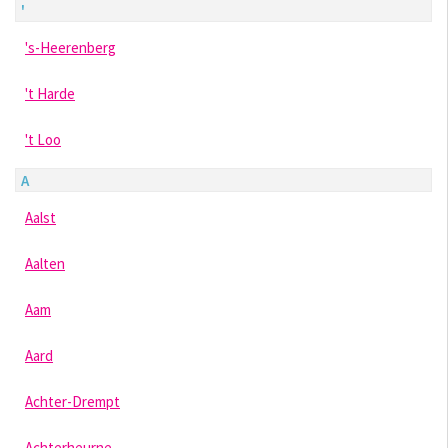
'
's-Heerenberg
't Harde
't Loo
A
Aalst
Aalten
Aam
Aard
Achter-Drempt
Achterheurne