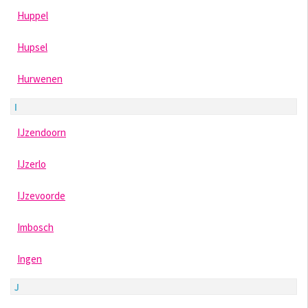
Huppel
Hupsel
Hurwenen
I
IJzendoorn
IJzerlo
IJzevoorde
Imbosch
Ingen
J