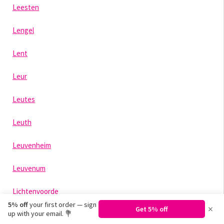
Leesten
Lengel
Lent
Leur
Leutes
Leuth
Leuvenheim
Leuvenum
Lichtenvoorde
5% off
your first order — sign
×
Get 5% off
up with your email. 💐
Lienden