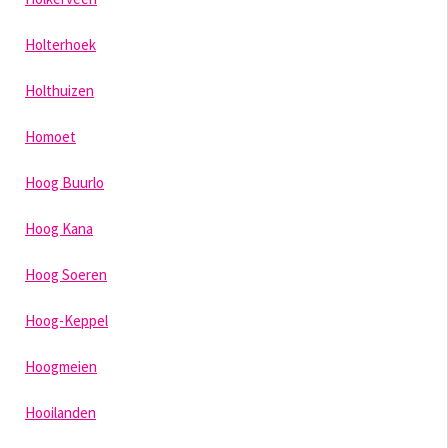
Holterhoek
Holthuizen
Homoet
Hoog Buurlo
Hoog Kana
Hoog Soeren
Hoog-Keppel
Hoogmeien
Hooilanden