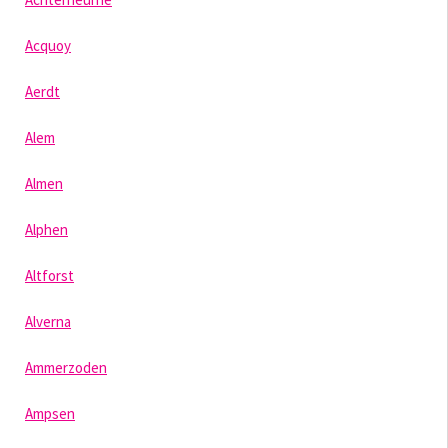
Acquoy
Aerdt
Alem
Almen
Alphen
Altforst
Alverna
Ammerzoden
Ampsen