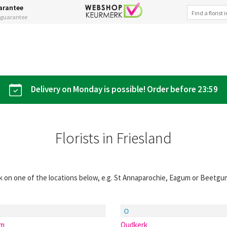
arantee
s guarantee
Delivery on Monday is possible! Order before 23:59
Florists in Friesland
lick on one of the locations below, e.g. St Annaparochie, Eagum or Beetgum 
O
um
Oudkerk