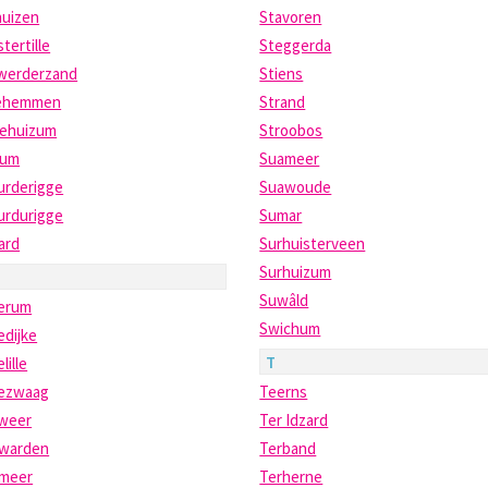
huizen
Stavoren
tertille
Steggerda
werderzand
Stiens
ehemmen
Strand
ehuizum
Stroobos
dum
Suameer
urderigge
Suawoude
urdurigge
Sumar
ard
Surhuisterveen
Surhuizum
Suwâld
erum
Swichum
edijke
T
lille
ezwaag
Teerns
weer
Ter Idzard
warden
Terband
meer
Terherne