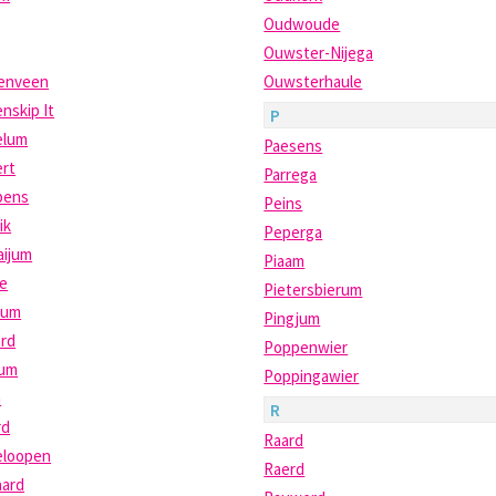
Oudwoude
g
Ouwster-Nijega
enveen
Ouwsterhaule
nskip It
P
lum
Paesens
rt
Parrega
pens
Peins
ik
Peperga
aijum
Piaam
re
Pietersbierum
tum
Pingjum
ard
Poppenwier
lum
Poppingawier
m
R
rd
Raard
eloopen
Raerd
aard