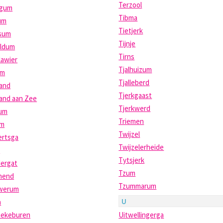
Terzool
gum
Tibma
um
Tietjerk
sum
Tijnje
ldum
Tirns
lawier
Tjalhuizum
um
Tjalleberd
land
Tjerkgaast
and aan Zee
Tjerkwerd
um
Triemen
am
Twijzel
ertsga
Twijzelerheide
s
Tytsjerk
ergat
Tzum
nend
Tzummarum
werum
U
a
ekeburen
Uitwellingerga