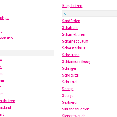
Ruigahuizen
S
olsga
Sandfirden
Schalsum
et
Scharneburen
idenskip
Scharnegoutum
Scharsterbrug
Schettens
m
Schiermonnikoog
m
Schingen
um
Schoterzijl
sum
Schraard
m
Seerijp
um
Seeryp
ershuizen
Sexbierum
ersland
Sibrandabuorren
ert
Siegerswoude