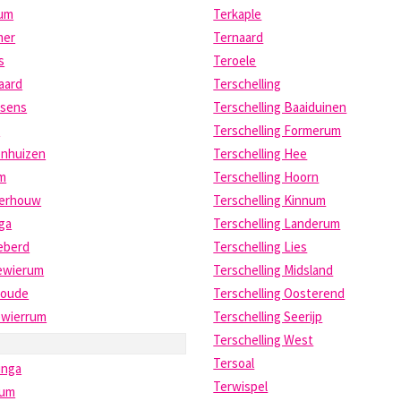
um
Terkaple
mer
Ternaard
s
Teroele
aard
Terschelling
ssens
Terschelling Baaiduinen
s
Terschelling Formerum
enhuizen
Terschelling Hee
um
Terschelling Hoorn
erhouw
Terschelling Kinnum
ga
Terschelling Landerum
eberd
Terschelling Lies
ewierum
Terschelling Midsland
oude
Terschelling Oosterend
ewierrum
Terschelling Seerijp
Terschelling West
Tersoal
inga
Terwispel
kum