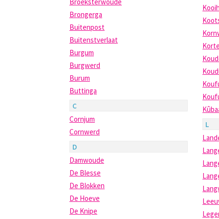
Broeksterwoude
Kooi
Brongerga
Koots
Buitenpost
Korn
Buitenstverlaat
Kort
Burgum
Koud
Burgwerd
Kou
Burum
Kouf
Buttinga
Kouf
C
Kûba
Cornjum
L
Cornwerd
Land
D
Lang
Damwoude
Lange
De Blesse
Lang
De Blokken
Lang
De Hoeve
Leeu
De Knipe
Lege