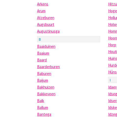
Arkens
Hitz
Arum
Hoge
Atzeburen
Holl
Augsbuurt
Holw
Augustinusga
Homm
Hoor
B
Horp
Baaiduinen
Hout
Baaium
Huin
Baard
Hurd
Baarderburen
Húns
Baburen
I
Baijum
Bakhuizen
Idaer
Bakkeveen
Idse
Balk
Idse
Ballum
Idsk
Bantega
Idze