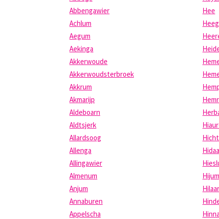
Abbengawier
Hee
Achlum
Hee
Aegum
Heer
Aekinga
Heide
Akkerwoude
Heme
Akkerwoudsterbroek
Heme
Akkrum
Hem
Akmarijp
Hemr
Aldeboarn
Herb
Aldtsjerk
Hiau
Allardsoog
Hich
Allenga
Hida
Allingawier
Hies
Almenum
Hiju
Anjum
Hilaa
Annaburen
Hind
Appelscha
Hinn