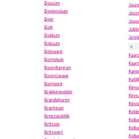
Boazum
Jour
Boelenslaan
Jous
Boer
Jous
Boijl
Jubb
Bokkum
Jutri
Boksum
K
Bolsward
Kaar
Bontebok
Kaar
Boornbergum
Kam
Boornzwaag
Katlij
Bornwird
Kims
Brakkenpolder
Kinn
Brandeburen
Kloos
Brantgum
Kold
Breezanddijk
Koll
Britsum
Koll
Britswert
Koll