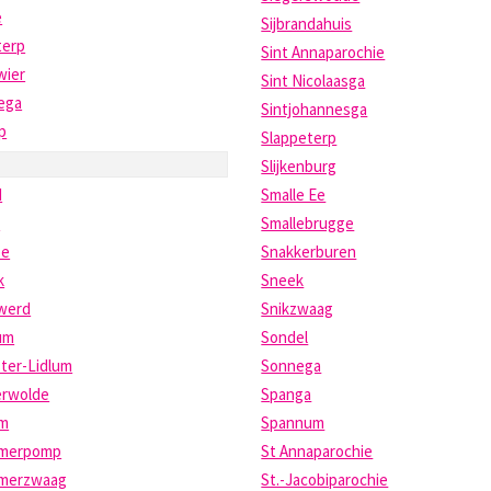
e
Sijbrandahuis
terp
Sint Annaparochie
wier
Sint Nicolaasga
ega
Sintjohannesga
jp
Slappeterp
Slijkenburg
d
Smalle Ee
t
Smallebrugge
pe
Snakkerburen
k
Sneek
werd
Snikzwaag
um
Sondel
ter-Lidlum
Sonnega
erwolde
Spanga
um
Spannum
umerpomp
St Annaparochie
umerzwaag
St.-Jacobiparochie