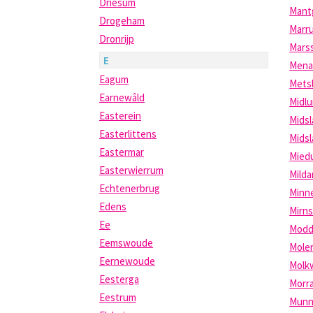
Driesum
Mant
Drogeham
Marr
Dronrijp
Mars
E
Mena
Eagum
Mets
Earnewâld
Midl
Easterein
Mids
Easterlittens
Midsl
Eastermar
Mied
Easterwierrum
Mild
Echtenerbrug
Minn
Edens
Mirn
Ee
Modd
Eemswoude
Mole
Eernewoude
Molk
Eesterga
Morr
Eestrum
Munn