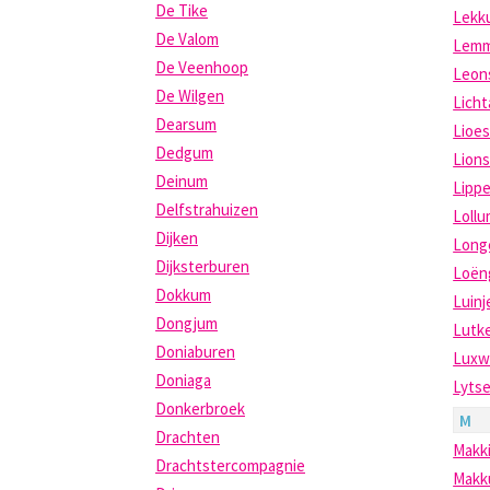
De Tike
Lekk
De Valom
Lem
De Veenhoop
Leon
De Wilgen
Licht
Dearsum
Lioe
Dedgum
Lion
Deinum
Lipp
Delfstrahuizen
Loll
Dijken
Long
Dijksterburen
Loën
Dokkum
Luinj
Dongjum
Lutk
Doniaburen
Luxw
Doniaga
Lyts
Donkerbroek
M
Drachten
Makk
Drachtstercompagnie
Mak