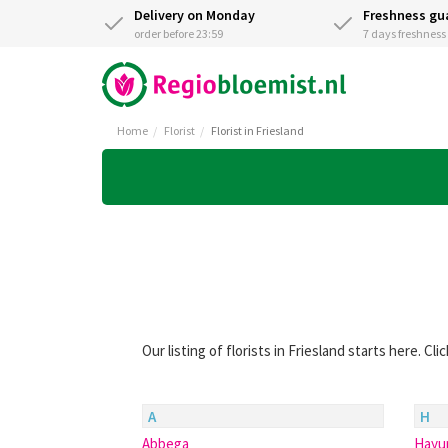
Delivery on Monday
Freshness gu
order before 23:59
7 days freshnes
Home
Florist
Florist in Friesland
Our listing of florists in Friesland starts here. C
A
H
Abbega
Hay