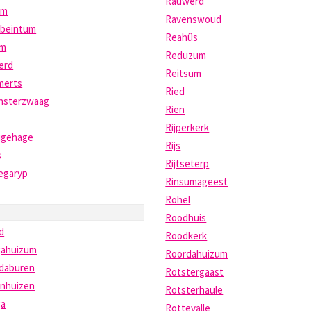
Rauwerd
um
Ravenswoud
beintum
Reahûs
um
Reduzum
erd
Reitsum
erts
Ried
nsterzwaag
Rien
Rijperkerk
igehage
Rijs
s
Rijtseterp
egaryp
Rinsumageest
Rohel
Roodhuis
d
Roodkerk
gahuizum
Roordahuizum
rdaburen
Rotstergaast
enhuizen
Rotsterhaule
ga
Rottevalle