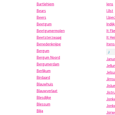
Bartlehiem
Iens
Bears
IJlst
Beers
IJpec
Beetgum
Indijk
Beetgumermolen
It Fli
Beetsterzwaag
It He
Benedenknijpe
Itens
Bergum
J
Bergum Noord
Janu
Bergumerdam
Jellu
Berlikum
Jels
Birdaard
Jirn
Blauwhuis
Jislu
Blauwverlaat
Jistr
Blesdijke
Jonk
Blessum
Jonk
Blija
Jorw